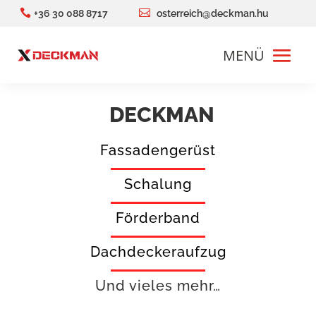


+36 30 088 8717
osterreich@deckman.hu
DECKMAN
Fassadengerüst
Schalung
Förderband
Dachdeckeraufzug
Und vieles mehr…