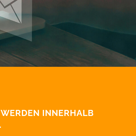
R WERDEN INNERHALB
.