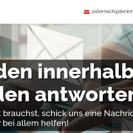
osterreich@deck

den innerhalb
den antworte
brauchst, schick uns eine Nachric
 bei allem helfen!