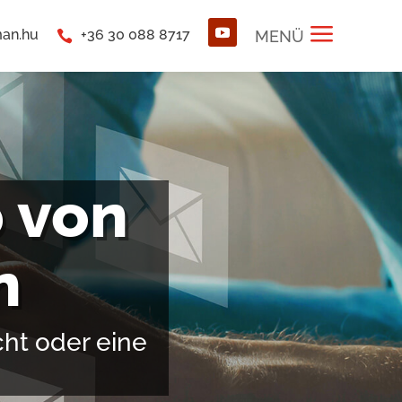
a
man.hu
+36 30 088 8717
MENÜ

 von
n
ht oder eine