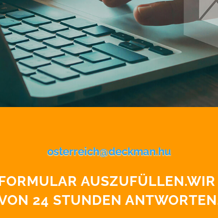
osterreich@deckman.hu
S FORMULAR AUSZUFÜLLEN.WI
VON 24 STUNDEN ANTWORTEN