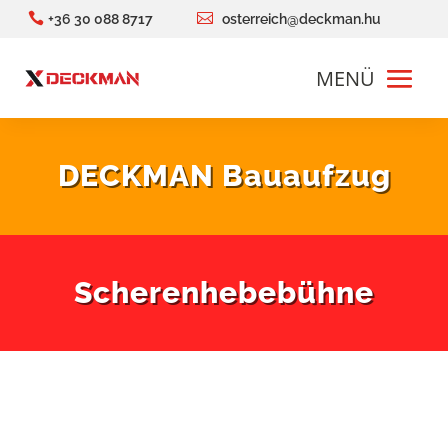


+36 30 088 8717
osterreich@deckman.hu
DECKMAN Bauaufzug
Scherenhebebühne