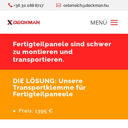


+36 30 088 8717
osterreich@deckman.hu
Fertigteilpanele sind schwer
zu montieren und
transportieren.
DIE LÖSUNG: Unsere
Transportklemme für
Fertigteilpaneele
Preis: 1395 €