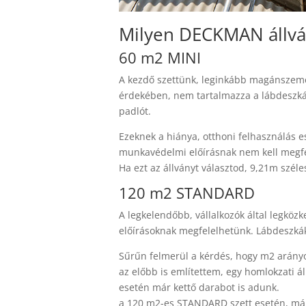
Milyen DECKMAN állvá
60 m2 MINI
A kezdő szettünk, leginkább magánszemél
érdekében, nem tartalmazza a lábdeszkáka
padlót.
Ezeknek a hiánya, otthoni felhasználás 
munkavédelmi előírásnak nem kell megfe
Ha ezt az állványt választod, 9,21m sz
120 m2 STANDARD
A legkelendőbb, vállalkozók által legkö
előírásoknak megfelelhetünk. Lábdeszkák, 
Sűrűn felmerül a kérdés, hogy m2 arány
az előbb is említettem, egy homlokzati 
esetén már kettő darabot is adunk.
a 120 m2-es STANDARD szett esetén, már