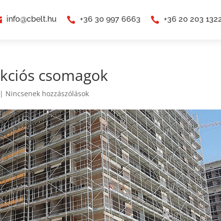
info@cbelt.hu
+36 30 997 6663
+36 20 203 132



akciós csomagok
|
Nincsenek hozzászólások