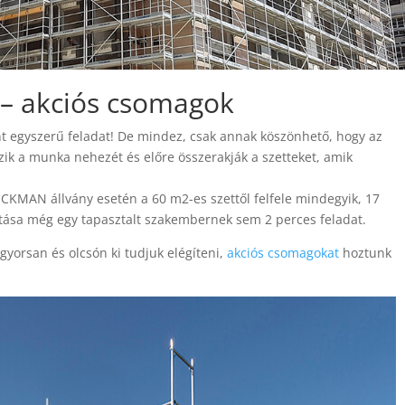
 – akciós csomagok
t egyszerű feladat! De mindez, csak annak köszönhető, hogy az
zik a munka nehezét és előre összerakják a szetteket, amik
ECKMAN állvány esetén a 60 m2-es szettől felfele mindegyik, 17
atása még egy tapasztalt szakembernek sem 2 perces feladat.
 gyorsan és olcsón ki tudjuk elégíteni,
akciós csomagokat
hoztunk