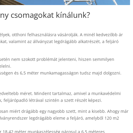
ny csomagokat kínálunk?
yek, otthoni felhasználásra vásárolják. A minél kedvezőbb ár
t, valamint az állványzat legdrágább alkatrészét, a feljáró
esetén nem szokott problémát jelenteni, hiszen semmilyen
lelni.
élességen és 6,5 méter munkamagasságon tudsz majd dolgozni.
zkedveltebb méret. Mindent tartalmaz, amivel a munkavédelmi
feljárópadló létrával szintén a szett részét képezi.
osan miért drágább egy nagyobb szett, mint a kisebb. Ahogy már
állványrendszer legdrágább eleme a feljáró, amelyből 120 m2
 18,42 méter munkaszélesség párosul a 6,5 méteres