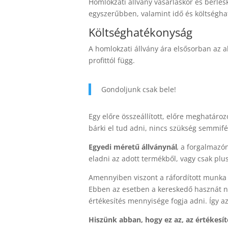
Homlokzati állvány vásárláskor és bérlés
egyszerűbben, valamint idő és költségha
Költséghatékonyság
A homlokzati állvány ára elsősorban az a
profittól függ.
Gondoljunk csak bele!
Egy előre összeállított, előre meghatároz
bárki el tud adni, nincs szükség semmif
E
gyedi méretű állványnál
,
a forgalmazón
eladni az adott termékből, vagy csak plu
Amennyiben viszont a ráfordított munka 
Ebben az esetben a kereskedő hasznát n
értékesítés mennyisége fogja adni. Így 
Hiszünk abban, hogy ez az, az értékesíté