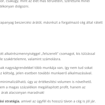
kor, csakúgy, mint az élet más területein, szeretünk minél
tékonyan dolgozni.
lapanyag beszerzési árától, másrészt a forgalmazó cég által rátett
ott alkatrészmennyiséggel „felszerelt” csomagot, kis túlzással
éle szakértelemre, valamint számolásra.
ak nagyságrendekkel több munkája van, így nem tud sokat
sz költség, jelen esetben további munkaerő alkalmazásával.
minimalizálható, úgy az értékesítési volumen is növelhető.
em a magas százalékon megállapított profit, hanem az
az árak alacsonyan maradnak!
si stratégia
, amivel az ügyfél és hosszú távon a cég is jól jár.