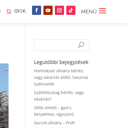
a
2
GY.I.K.
MENÜ

Legutóbbi bejegyzések
Homlokzati állvány bérlés,
vagy vásárlás előtti, hasznos
tudnivalók
Szállítószalag bérlés, vagy
vásárlás?
Ollós emelő – gyors,
kényelmes, egyszerű
Guruló állvány – Profi