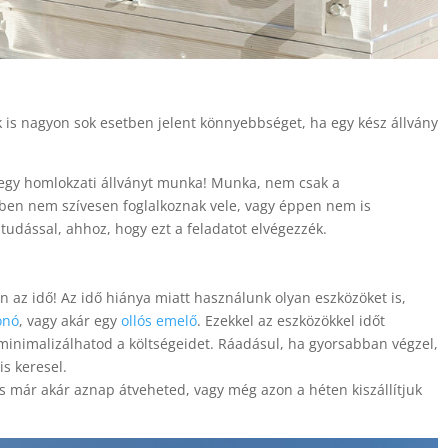
 is nagyon sok esetben jelent könnyebbséget, ha egy kész állvány
i egy homlokzati állványt munka! Munka, nem csak a
bben nem szívesen foglalkoznak vele, vagy éppen nem is
tudással, ahhoz, hogy ezt a feladatot elvégezzék.
n az idő! Az idő hiánya miatt használunk olyan eszközöket is,
onó
, vagy akár egy
ollós emelő
. Ezekkel az eszközökkel időt
inimalizálhatod a költségeidet. Ráadásul, ha gyorsabban végzel,
is keresel.
és már akár aznap átveheted, vagy még azon a héten kiszállítjuk