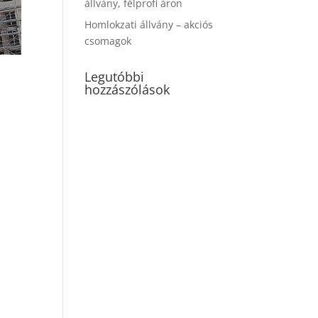
állvány, félprofi áron
Homlokzati állvány – akciós
csomagok
Legutóbbi
hozzászólások