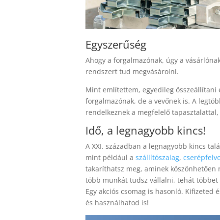
Egyszerűség
Ahogy a forgalmazónak, úgy a vásárlónak
rendszert tud megvásárolni.
Mint említettem, egyedileg összeállítan
forgalmazónak, de a vevőnek is. A legtö
rendelkeznek a megfelelő tapasztalattal, 
Idő, a legnagyobb kincs!
A XXI. században a legnagyobb kincs talá
mint például a
szállítószalag
,
cserépfelv
takaríthatsz meg, aminek köszönhetően m
több munkát tudsz vállalni, tehát többet 
Egy akciós csomag is hasonló. Kifizeted 
és használhatod is!